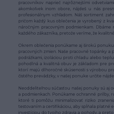
pracovníkov naprieč najrôznejšími odvetviami 
akomkoľvek inom obore, nájdeš u nás presne
profesionálnym vzhľadom. Náš sortiment zahrn
pričom každý kus oblečenia je vyrobený z kv
náročným pracovným podmienkam. Dbáme na t
každého zákazníka, pretože veríme, že kvalit
Okrem oblečenia ponúkame aj širokú ponuku p
pracovných zmien. Naše pracovné topánky a 
podrážkami, izoláciou proti chladu alebo teplu
pohodlná a kvalitná obuv je základom pre pr
ktorí majú dlhoročné skúsenosti s výrobou pro
čistého prevádzky, v našej ponuke určite nájde
Neoddeliteľnou súčasťou našej ponuky sú aj o
a podmienkach. Ponúkame ochranné prilby, rukav
ktoré ti pomôžu minimalizovať riziko zranen
testovaním a certifikáciou, aby spĺňala platné
investíciou do tvojho zdravia a pohody, a pret