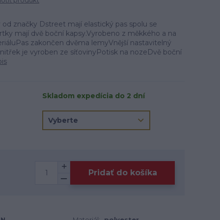
tiť produkt
od značky Dstreet mají elastický pas spolu se
ortky mají dvě boční kapsy.Vyrobeno z měkkého a na
riáluPas zakončen dvěma lemyVnější nastavitelný
nitřek je vyroben ze síťovinyPotisk na nozeDvě boční
pis
Skladom expedícia do 2 dní
Pridať do košíka
EN
Materiál:
polyester