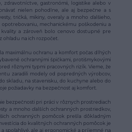
 zdravotníctve, gastronómii, logistike alebo v
onávať nielen pohodlne, ale aj bezpečne a s
ty, tričká, mikiny, overaly a mnoho ďalšieho,
ому opotrebovaniu, mechanickému poškodeniu a
kvality a zároveň bolo cenovo dostupné pre
 ohľadu na ich rozpočet.
ala maximálnu ochranu a komfort počas dlhých
ybavené ochrannými špičkami, protišmykovými
 pred rôznymi typmi pracovných rizík. Vieme, že
entu zaradili modely od popredných výrobcov,
 do skladu, na stavenisku, do kuchyne alebo do
voje požiadavky na bezpečnosť aj komfort.
 bezpečnosti pri práci v rôznych prostrediach
 vesty a mnoho ďalších ochranných prostriedkov,
z našich ochranných pomôcok prešla dôkladným
 Investícia do kvalitných ochranných pomôcok je
 a spoľahlivé, ale aj ergonomické a príjemné na