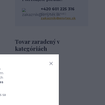
+420 601 225 316
(Po-Pia 10-13 hod.)
zakaznik@enytex.sk
Tovar zaradený v
kategóriách
MUŽI
a
Pánske plavky
ním
ch
es
s sa