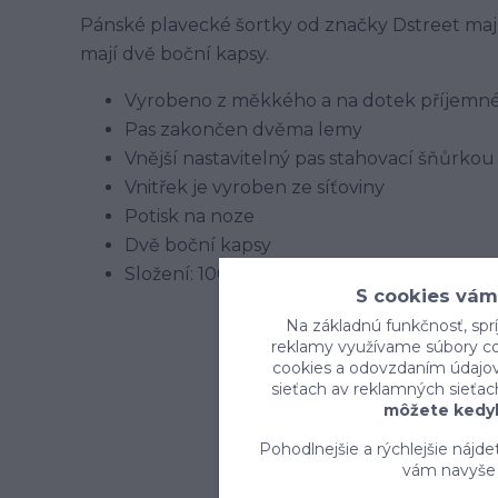
Pánské plavecké šortky od značky Dstreet mají 
mají dvě boční kapsy.
Vyrobeno z měkkého a na dotek příjemné
Pas zakončen dvěma lemy
Vnější nastavitelný pas stahovací šňůrkou
Vnitřek je vyroben ze síťoviny
Potisk na noze
Dvě boční kapsy
Složení: 100% polyester
S cookies vám
Na základnú funkčnosť, sprí
reklamy využívame súbory coo
cookies a odovzdaním údajov 
sieťach av reklamných sieťac
môžete kedyk
Pohodlnejšie a rýchlejšie nájd
vám navyše 