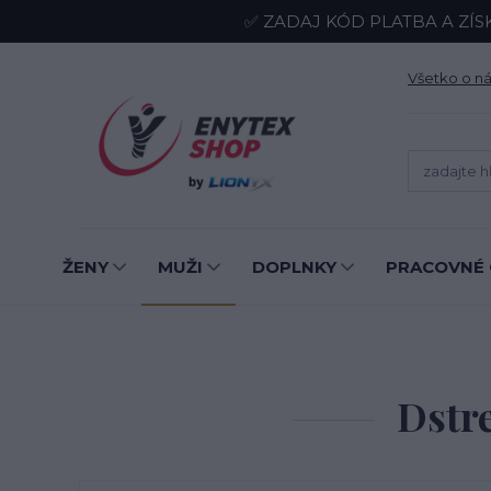
✅ ZADAJ KÓD PLATBA A ZÍS
Všetko o n
ŽENY
MUŽI
DOPLNKY
PRACOVNÉ 
Dstre