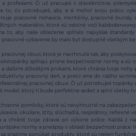
a profesiami. Či už pracuješ v stavebníctve, priemysle,
 to, čo potrebuješ, aby si si mohol svoju prácu vyk
uje pracovné nohavice, montérky, pracovné bundy, ves
alitných materiálov, ktoré sú odolné voči každodenн
o, aby naše oblečenie spĺňalo najvyššie štandardy 
né pracovné vybavenie by malo byť dostupné všetkým bez
racovnej obuvi, ktorá je navrhnutá tak, aby poskytov
polotopánky spĺňajú prísne bezpečnostné normy a sú v
 a ďalšími dôležitými prvkami, ktoré chránia tvoje nohy
oduktívny pracovný deň, a preto sme do nášho sortim
fesionálnej pracovnej obuvi. Či už potrebuješ topánky
š model, ktorý ti bude perfektne sedieť a splní všetky t
chranné pomôcky, ktoré sú nevyhnutné na zabezpečenie
ice, okuliare, štíty, slúchadlá, respirátory, reflexné
ia a chrániť tvoje zdravie pri výkone práce. Každá 
 európske normy a predpisy v oblasti bezpečnosti práce.
o sa snažíme ponúkať produkty, ktoré sú nielen funkčné