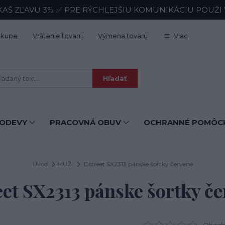
KAŠ ZĽAVU 3% ✅ PRE RÝCHLEJŠIU KOMUNIKÁCIU POUŽI Wh
ákupe
Vrátenie tovaru
Výmena tovaru
Viac
Hľadať
ODEVY
PRACOVNÁ OBUV
OCHRANNÉ POMÔC
Úvod
MUŽI
Dstreet SX2313 pánske šortky červené
et SX2313 pánske šortky č