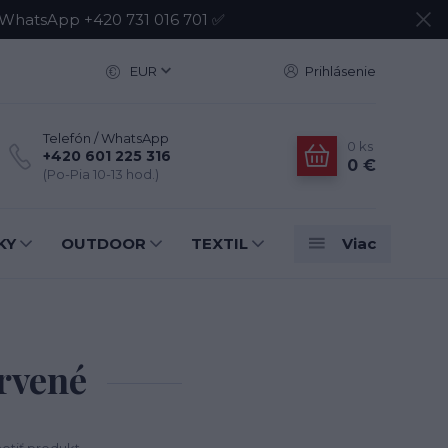
atsApp +420 731 016 701 ✅
EUR
Prihlásenie
Telefón / WhatsApp
0
ks
+420 601 225 316
0 €
(Po-Pia 10-13 hod.)
KY
OUTDOOR
TEXTIL
Viac
ervené