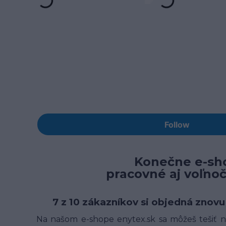
Konečne e-sho
pracovné aj voľno
7 z 10 zákazníkov si objedná znovu
Na našom e-shope enytex.sk sa môžeš tešiť na