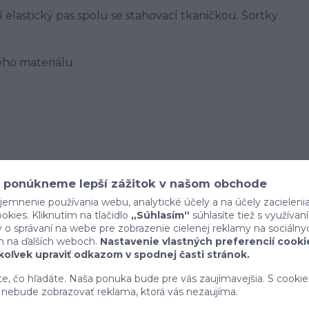
elastický pas spolu se stahovací tkaničkou. Šortky
ho materiálu
 ponúkneme lepší zážitok v našom obchode
jemnenie používania webu, analytické účely a na účely zacieleni
kies. Kliknutím na tlačidlo
„Súhlasím“
súhlasíte tiež s využíva
o správaní na webe pre zobrazenie cielenej reklamy na sociálny
h na ďalších weboch.
Nastavenie vlastných preferencií cooki
oľvek upraviť odkazom v spodnej časti stránok.
ete, čo hľadáte. Naša ponuka bude pre vás zaujímavejšia. S cookie
nebude zobrazovať reklama, ktorá vás nezaujíma.