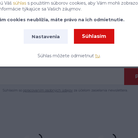
jú Váš
súhlas
s použitím súborov cookies, aby Vám mohli zobrazo
informácie týkajúce sa Vašich záujmov.
ám cookies neublížia, máte právo na ich odmietnutie.
Súhlasím
Nastavenia
Nepremeškajte akcie a zľavy!
Môžete sa kedykoľvek odhlásiť. Zasielame raz za 14 dní.
Súhlas môžete odmietnuť
tu
.
P
Súhlasím so
spracovaním osobných údajov
za účelom zasielania newslettera.