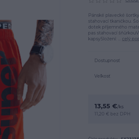
Ohodno
Pánské plavecké šortky 
stahovací tkaničkou. Š
dotek příjemného mate
pas stahovací šňůrkouV
kapsySložení: ...
celý po
Dostupnosť
Veľkosť
13,55 €
/
ks
11,20 €
bez DPH
Číslo produktu:
SX2313