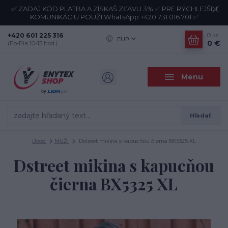
✅ ZADAJ KÓD PLATBA A ZÍSKAŠ ZĽAVU 3% ✅ PRE RÝCHLEJŠIU
KOMUNIKÁCIU POUŽI WhatsApp +420 731 016 701 ✅
+420 601 225 316
0
ks
EUR
0 €
(Po-Pia 10-13 hod.)
Menu
Hľadať
Úvod
MUŽI
Dstreet mikina s kapucňou čierna BX5325 XL
Dstreet mikina s kapucňou
čierna BX5325 XL