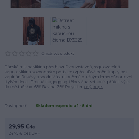
Ohodnotiť produkt
Pánská mikinaMikina přes hlavuDvouvrstevná, regulovatelná
kapuceMikina s ozdobným potiskem vpředuDvě boční kapsy bez
zapínáníRukávy a spodní část ukončené pružným lememSportovní
stylVhodnost: Procházka, jogging, tělocvična, setkání s přáteli, výlet
do městaSkład: 65% Bavlna, 35% Polyester.
celý popis
Dostupnosť
Skladom expedícia 1 - 8 dní
29,95 €
/
ks
24,75 €
bez DPH