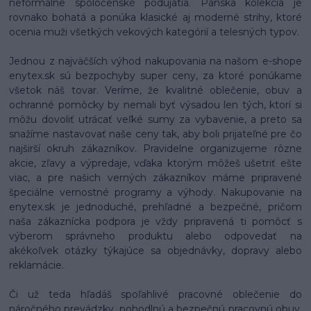
neformálne spoločenské podujatia. Pánska kolekcia je
rovnako bohatá a ponúka klasické aj moderné strihy, ktoré
ocenia muži všetkých vekových kategórií a telesných typov.
Jednou z najväčších výhod nakupovania na našom e-shope
enytex.sk sú bezpochyby super ceny, za ktoré ponúkame
všetok náš tovar. Veríme, že kvalitné oblečenie, obuv a
ochranné pomôcky by nemali byť výsadou len tých, ktorí si
môžu dovoliť utrácať veľké sumy za vybavenie, a preto sa
snažíme nastavovať naše ceny tak, aby boli prijateľné pre čo
najširší okruh zákazníkov. Pravidelne organizujeme rôzne
akcie, zľavy a výpredaje, vďaka ktorým môžeš ušetriť ešte
viac, a pre našich verných zákazníkov máme pripravené
špeciálne vernostné programy a výhody. Nakupovanie na
enytex.sk je jednoduché, prehľadné a bezpečné, pričom
naša zákaznícka podpora je vždy pripravená ti pomôcť s
výberom správneho produktu alebo odpovedať na
akékoľvek otázky týkajúce sa objednávky, dopravy alebo
reklamácie.
Či už teda hľadáš spoľahlivé pracovné oblečenie do
náročného prevádzky, pohodlnú a bezpečnú pracovnú obuv,