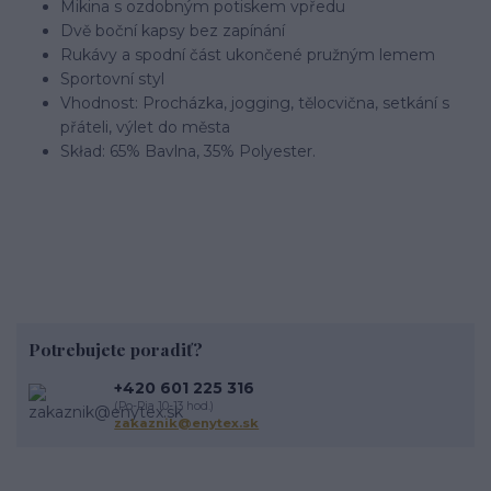
Mikina s ozdobným potiskem vpředu
Dvě boční kapsy bez zapínání
Rukávy a spodní část ukončené pružným lemem
Sportovní styl
Vhodnost: Procházka, jogging, tělocvična, setkání s
přáteli, výlet do města
Skład: 65% Bavlna, 35% Polyester.
Potrebujete poradiť?
+420 601 225 316
(Po-Pia 10-13 hod.)
zakaznik@enytex.sk