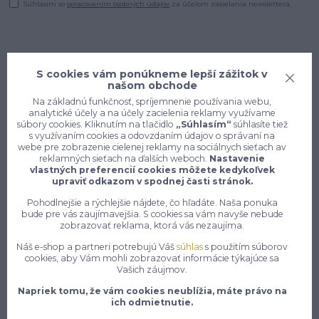
Súhlasím so
spracovaním osobných údajov
za účelom zasielania newslettera.
S cookies vám ponúkneme lepší zážitok v
našom obchode
Na základnú funkčnosť, spríjemnenie používania webu,
analytické účely a na účely zacielenia reklamy využívame
súbory cookies. Kliknutím na tlačidlo
„Súhlasím“
súhlasíte tiež
s využívaním cookies a odovzdaním údajov o správaní na
webe pre zobrazenie cielenej reklamy na sociálnych sieťach av
reklamných sieťach na ďalších weboch.
Nastavenie
vlastných preferencií cookies môžete kedykoľvek
upraviť odkazom v spodnej časti stránok.
Pohodlnejšie a rýchlejšie nájdete, čo hľadáte. Naša ponuka
Konečne e-shop, kde nemusíte
bude pre vás zaujímavejšia. S cookies sa vám navyše nebude
vyberať medzi kvalitou a cenou,
zobrazovať reklama, ktorá vás nezaujíma.
pracovné aj voľnočasové oblečenie
Náš e-shop a partneri potrebujú Váš
súhlas
s použitím súborov
pre mužov a ženy na jednom mieste,
cookies, aby Vám mohli zobrazovať informácie týkajúce sa
Vašich záujmov.
7 z 10 zákazníkov si objedná znovu do 30 dní —
Napriek tomu, že vám cookies neublížia, máte právo na
zistite, čo je na našich pracovných odevoch a
ich odmietnutie.
obuvi tak návykového