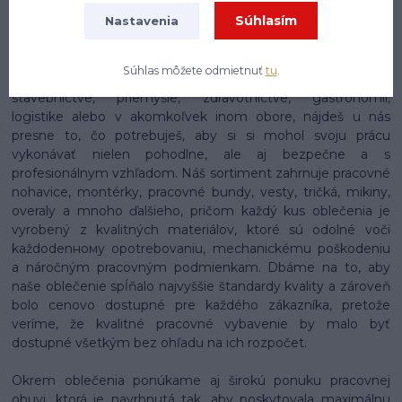
Súhlasím
Nastavenia
Na našom e-shope enytex.sk sa môžeš tešiť na skutočne
rozsiahly a starostlivo zostavený sortiment pracovného
oblečenia, ktorý pokrýva potreby pracovníkov naprieč
Súhlas môžete odmietnuť
tu
.
najrôznejšími odvetviami a profesiami. Či už pracuješ v
stavebníctve, priemysle, zdravotníctve, gastronómii,
logistike alebo v akomkoľvek inom obore, nájdeš u nás
presne to, čo potrebuješ, aby si si mohol svoju prácu
vykonávať nielen pohodlne, ale aj bezpečne a s
profesionálnym vzhľadom. Náš sortiment zahrnuje pracovné
nohavice, montérky, pracovné bundy, vesty, tričká, mikiny,
overaly a mnoho ďalšieho, pričom každý kus oblečenia je
vyrobený z kvalitných materiálov, ktoré sú odolné voči
každodenному opotrebovaniu, mechanickému poškodeniu
a náročným pracovným podmienkam. Dbáme na to, aby
naše oblečenie spĺňalo najvyššie štandardy kvality a zároveň
bolo cenovo dostupné pre každého zákazníka, pretože
veríme, že kvalitné pracovné vybavenie by malo byť
dostupné všetkým bez ohľadu na ich rozpočet.
Okrem oblečenia ponúkame aj širokú ponuku pracovnej
obuvi, ktorá je navrhnutá tak, aby poskytovala maximálnu