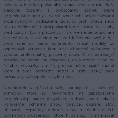
ochranu a komfort počas dlhých pracovných zmien. Naše
pracovné topánky a polotopánky spĺňajú prísne
bezpečnostné normy a sú vybavené ochrannými špičkami,
protišmykovými podrážkami, izoláciou proti chladu alebo
teplu a ďalšími dôležitými prvkami, ktoré chránia tvoje nohy
pred rôznymi typmi pracovných rizík. Vieme, že pohodlná a
kvalitná obuv je základom pre produktívny pracovný deň, a
preto sme do nášho sortimentu zaradili modely od
popredných výrobcov, ktorí majú dlhoročné skúsenosti s
výrobou profesionálnej pracovnej obuvi. Či už potrebuješ
topánky do skladu, na stavenisku, do kuchyne alebo do
čistého prevádzky, v našej ponuke určite nájdeš model,
ktorý ti bude perfektne sedieť a splní všetky tvoje
požiadavky na bezpečnosť aj komfort.
Neoddeliteľnou súčasťou našej ponuky sú aj ochranné
pomôcky, ktoré sú nevyhnutné na zabezpečenie
bezpečnosti pri práci v rôznych prostrediach a podmienkach.
Ponúkame ochranné prilby, rukavice, okuliare, štíty,
slúchadlá, respirátory, reflexné vesty a mnoho ďalších
ochranných prostriedkov, ktoré ti pomôžu minimalizovať