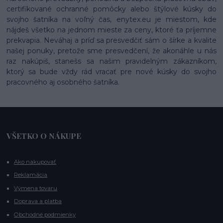
certifikované ochranné pomôcky alebo štýlové kúsky do
svojho šatníka na voľný čas, enytex.eu je miestom, kde
nájdeš všetko na jednom mieste za ceny, ktoré ťa príjemne
prekvapia. Neváhaj a príď sa presvedčiť sám o šírke a kvalite
našej ponuky, pretože sme presvedčení, že akonáhle u nás
raz nakúpiš, stanešs sa našim pravidelným zákazníkom,
ktorý sa bude vždy rád vracať pre nové kúsky do svojho
pracovného aj osobného šatníka.
VŠETKO O NÁKUPE
Ako nakupovať
Reklamácia
Výmena tovaru
Doprava a platba
Obchodné podmienky