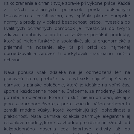
riziko zranenia a chrániť tvoje zdravie pri výkone práce. Každá
z našich ochranných pomôcok prešla dôkladným
testovaním a certifikáciou, aby spĺňala platné európske
normy a predpisy v oblasti bezpečnosti práce. Investícia do
kvalitných ochranných pomôcok je investíciou do tvojho
zdravia a pohody, a preto sa snažíme ponúkať produkty,
ktoré sú nielen funkčné a spoľahlivé, ale aj ergonomické a
príjemné na nosenie, aby ťa pri práci čo najmenej
obmedzovali a zároveň ti poskytovali maximálnu možnú
ochranu.
Naša ponuka však zďaleka nie je obmedzená len na
pracovnú sféru, pretože na enytex.sk nájdeš aj štýlové
dámske a pánske oblečenie, ktoré je ideálne na voľný čas,
šport a každodenné nosenie. Chápeme, že moderný človek
potrebuje oblečenie, ktoré mu slúži nielen pri práci, ale aj v
jeho súkromnom živote, a preto sme do nášho sortimentu
zaradili módne kúsky, ktoré kombinujú štýl, pohodlnosť a
praktičnosť. Naša dámska kolekcia zahrnuje elegantné aj
casualové modely, ktoré sú vhodné pre rôzne príležitosti, od
každodenného nosenia cez športové aktivity až po