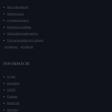
Ako nakupovať
Reklamácia
Výmena tovaru
Doprava a platba
Obchodné podmienky
Ochrana osobných údajov
enytex.eu
enytex.sk
INFORMÁCIE
O nás
Kontakty
GDPR
Cookies
Recenzie
Novinky