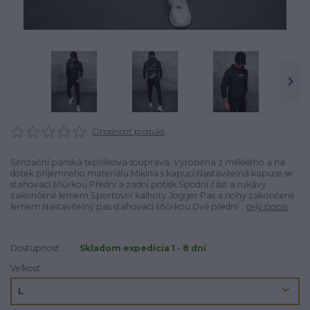
Ohodnotiť produkt
Senzační pánská tepláková souprava. Vyrobená z měkkého a na
dotek příjemného materiálu.Mikina s kapucí.Nastavitelná kapuce se
stahovací šňůrkou.Přední a zadní potisk.Spodní část a rukávy
zakončené lemem.Sportovní kalhoty Jogger.Pas a nohy zakončené
lemem.Nastavitelný pas stahovací šňůrkou.Dvě přední...
celý popis
Dostupnosť
Skladom expedícia 1 - 8 dní
Veľkosť