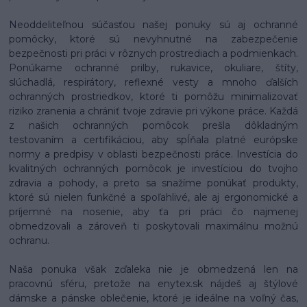
Neoddeliteľnou súčasťou našej ponuky sú aj ochranné
pomôcky, ktoré sú nevyhnutné na zabezpečenie
bezpečnosti pri práci v rôznych prostrediach a podmienkach.
Ponúkame ochranné prilby, rukavice, okuliare, štíty,
slúchadlá, respirátory, reflexné vesty a mnoho ďalších
ochranných prostriedkov, ktoré ti pomôžu minimalizovať
riziko zranenia a chrániť tvoje zdravie pri výkone práce. Každá
z našich ochranných pomôcok prešla dôkladným
testovaním a certifikáciou, aby spĺňala platné európske
normy a predpisy v oblasti bezpečnosti práce. Investícia do
kvalitných ochranných pomôcok je investíciou do tvojho
zdravia a pohody, a preto sa snažíme ponúkať produkty,
ktoré sú nielen funkčné a spoľahlivé, ale aj ergonomické a
príjemné na nosenie, aby ťa pri práci čo najmenej
obmedzovali a zároveň ti poskytovali maximálnu možnú
ochranu.
Naša ponuka však zďaleka nie je obmedzená len na
pracovnú sféru, pretože na enytex.sk nájdeš aj štýlové
dámske a pánske oblečenie, ktoré je ideálne na voľný čas,