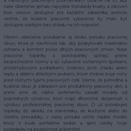
a náročným pracovným podmienkam. Dbáme na to, aby
naše oblečenie spĺňalo najvyššie štandardy kvality a zároveň
bolo cenovo dostupné pre každého zákazníka, pretože
veríme, že kvalitné pracovné vybavenie by malo byť
dostupné všetkým bez ohľadu na ich rozpočet.
Okrem oblečenia ponúkame aj širokú ponuku pracovnej
obuvi, ktorá je navrhnutá tak, aby poskytovala maximálnu
ochranu a komfort počas dlhých pracovných zmien. Naše
pracovné topánky a polotopánky spĺňajú prísne
bezpečnostné normy a sú vybavené ochrannými špičkami,
protišmykovými podrážkami, izoláciou proti chladu alebo
teplu a ďalšími dôležitými prvkami, ktoré chránia tvoje nohy
pred rôznymi typmi pracovných rizík. Vieme, že pohodlná a
kvalitná obuv je základom pre produktívny pracovný deň, a
preto sme do nášho sortimentu zaradili modely od
popredných výrobcov, ktorí majú dlhoročné skúsenosti s
výrobou profesionálnej pracovnej obuvi. Či už potrebuješ
topánky do skladu, na stavenisku, do kuchyne alebo do
čistého prevádzky, v našej ponuke určite nájdeš model,
ktorý ti bude perfektne sedieť a splní všetky tvoje
požiadavky na bezpečnosť aj komfort.