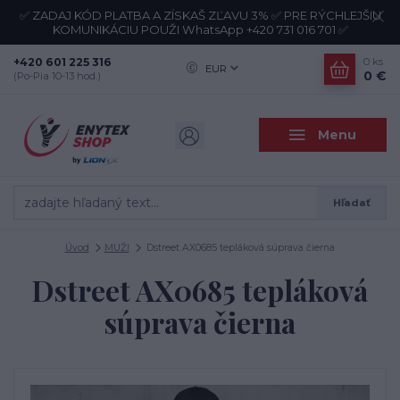
✅ ZADAJ KÓD PLATBA A ZÍSKAŠ ZĽAVU 3% ✅ PRE RÝCHLEJŠIU
KOMUNIKÁCIU POUŽI WhatsApp +420 731 016 701 ✅
+420 601 225 316
0
ks
EUR
0 €
(Po-Pia 10-13 hod.)
Menu
Hľadať
Úvod
MUŽI
Dstreet AX0685 tepláková súprava čierna
Dstreet AX0685 tepláková
súprava čierna