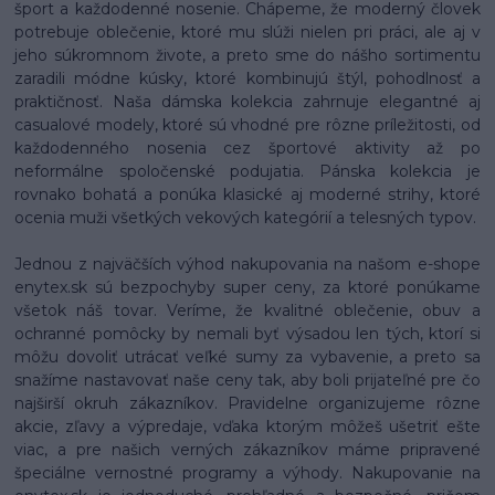
šport a každodenné nosenie. Chápeme, že moderný človek
potrebuje oblečenie, ktoré mu slúži nielen pri práci, ale aj v
jeho súkromnom živote, a preto sme do nášho sortimentu
zaradili módne kúsky, ktoré kombinujú štýl, pohodlnosť a
praktičnosť. Naša dámska kolekcia zahrnuje elegantné aj
casualové modely, ktoré sú vhodné pre rôzne príležitosti, od
každodenného nosenia cez športové aktivity až po
neformálne spoločenské podujatia. Pánska kolekcia je
rovnako bohatá a ponúka klasické aj moderné strihy, ktoré
ocenia muži všetkých vekových kategórií a telesných typov.
Jednou z najväčších výhod nakupovania na našom e-shope
enytex.sk sú bezpochyby super ceny, za ktoré ponúkame
všetok náš tovar. Veríme, že kvalitné oblečenie, obuv a
ochranné pomôcky by nemali byť výsadou len tých, ktorí si
môžu dovoliť utrácať veľké sumy za vybavenie, a preto sa
snažíme nastavovať naše ceny tak, aby boli prijateľné pre čo
najširší okruh zákazníkov. Pravidelne organizujeme rôzne
akcie, zľavy a výpredaje, vďaka ktorým môžeš ušetriť ešte
viac, a pre našich verných zákazníkov máme pripravené
špeciálne vernostné programy a výhody. Nakupovanie na