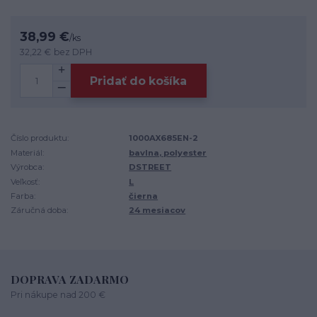
38,99 €
/
ks
32,22 €
bez DPH
Pridať do košíka
Číslo produktu:
1000AX685EN-2
Materiál:
bavlna, polyester
Výrobca:
DSTREET
Veľkosť:
L
Farba:
čierna
Záručná doba:
24 mesiacov
DOPRAVA ZADARMO
Pri nákupe nad 200 €