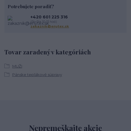
Potrebujete poradiť?
+420 601 225 316
(Po-Pia 10-13 hod.)
zakaznik@enytex.sk
Tovar zaradený v kategóriách
MUŽI
Pánske teplákové súpravy
Nepremeškajte akcie