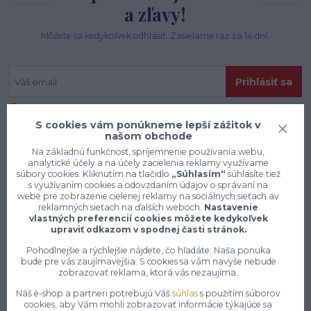
a zľavy!
Môžete sa kedykoľvek odhlásiť. Zasielame raz za 14 dní.
Prihlásiť sa
Súhlasím so
spracovaním osobných údajov
za účelom zasielania newslettera.
S cookies vám ponúkneme lepší zážitok v
našom obchode
Na základnú funkčnosť, spríjemnenie používania webu,
analytické účely a na účely zacielenia reklamy využívame
súbory cookies. Kliknutím na tlačidlo
„Súhlasím“
súhlasíte tiež
s využívaním cookies a odovzdaním údajov o správaní na
webe pre zobrazenie cielenej reklamy na sociálnych sieťach av
reklamných sieťach na ďalších weboch.
Nastavenie
vlastných preferencií cookies môžete kedykoľvek
upraviť odkazom v spodnej časti stránok.
Pohodlnejšie a rýchlejšie nájdete, čo hľadáte. Naša ponuka
bude pre vás zaujímavejšia. S cookies sa vám navyše nebude
zobrazovať reklama, ktorá vás nezaujíma.
Náš e-shop a partneri potrebujú Váš
súhlas
s použitím súborov
Konečne e-shop, kde nemusíte
cookies, aby Vám mohli zobrazovať informácie týkajúce sa