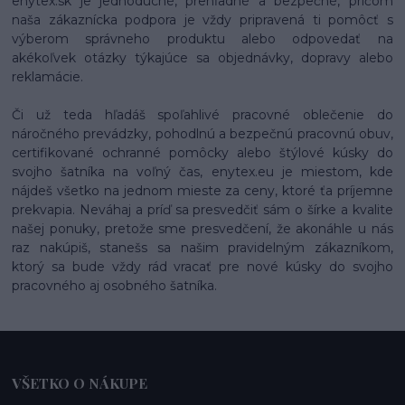
enytex.sk je jednoduché, prehľadné a bezpečné, pričom
naša zákaznícka podpora je vždy pripravená ti pomôcť s
výberom správneho produktu alebo odpovedať na
akékoľvek otázky týkajúce sa objednávky, dopravy alebo
reklamácie.
Či už teda hľadáš spoľahlivé pracovné oblečenie do
náročného prevádzky, pohodlnú a bezpečnú pracovnú obuv,
certifikované ochranné pomôcky alebo štýlové kúsky do
svojho šatníka na voľný čas, enytex.eu je miestom, kde
nájdeš všetko na jednom mieste za ceny, ktoré ťa príjemne
prekvapia. Neváhaj a príď sa presvedčiť sám o šírke a kvalite
našej ponuky, pretože sme presvedčení, že akonáhle u nás
raz nakúpiš, stanešs sa našim pravidelným zákazníkom,
ktorý sa bude vždy rád vracať pre nové kúsky do svojho
pracovného aj osobného šatníka.
VŠETKO O NÁKUPE