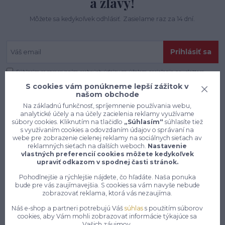
a zľavy!
Môžete sa kedykoľvek odhlásiť. Zasielame raz za 14 dní.
Prihlásiť sa
Súhlasím so
spracovaním osobných údajov
za účelom zasielania newslettera.
S cookies vám ponúkneme lepší zážitok v
našom obchode
Na základnú funkčnosť, spríjemnenie používania webu,
analytické účely a na účely zacielenia reklamy využívame
súbory cookies. Kliknutím na tlačidlo
„Súhlasím“
súhlasíte tiež
s využívaním cookies a odovzdaním údajov o správaní na
webe pre zobrazenie cielenej reklamy na sociálnych sieťach av
reklamných sieťach na ďalších weboch.
Nastavenie
vlastných preferencií cookies môžete kedykoľvek
upraviť odkazom v spodnej časti stránok.
Pohodlnejšie a rýchlejšie nájdete, čo hľadáte. Naša ponuka
bude pre vás zaujímavejšia. S cookies sa vám navyše nebude
zobrazovať reklama, ktorá vás nezaujíma.
Náš e-shop a partneri potrebujú Váš
súhlas
s použitím súborov
Konečne e-shop, kde nemusíte
cookies, aby Vám mohli zobrazovať informácie týkajúce sa
vyberať medzi kvalitou a cenou,
Vašich záujmov.