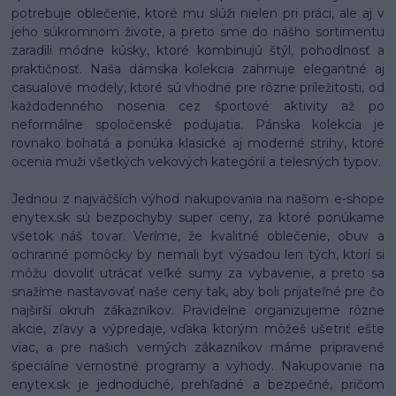
potrebuje oblečenie, ktoré mu slúži nielen pri práci, ale aj v
jeho súkromnom živote, a preto sme do nášho sortimentu
zaradili módne kúsky, ktoré kombinujú štýl, pohodlnosť a
praktičnosť. Naša dámska kolekcia zahrnuje elegantné aj
casualové modely, ktoré sú vhodné pre rôzne príležitosti, od
každodenného nosenia cez športové aktivity až po
neformálne spoločenské podujatia. Pánska kolekcia je
rovnako bohatá a ponúka klasické aj moderné strihy, ktoré
ocenia muži všetkých vekových kategórií a telesných typov.
Jednou z najväčších výhod nakupovania na našom e-shope
enytex.sk sú bezpochyby super ceny, za ktoré ponúkame
všetok náš tovar. Veríme, že kvalitné oblečenie, obuv a
ochranné pomôcky by nemali byť výsadou len tých, ktorí si
môžu dovoliť utrácať veľké sumy za vybavenie, a preto sa
snažíme nastavovať naše ceny tak, aby boli prijateľné pre čo
najširší okruh zákazníkov. Pravidelne organizujeme rôzne
akcie, zľavy a výpredaje, vďaka ktorým môžeš ušetriť ešte
viac, a pre našich verných zákazníkov máme pripravené
špeciálne vernostné programy a výhody. Nakupovanie na
enytex.sk je jednoduché, prehľadné a bezpečné, pričom