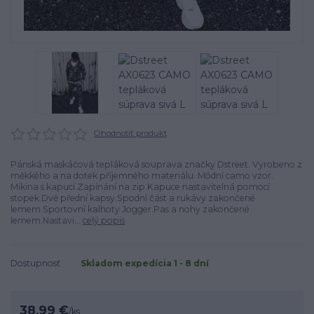
Ohodnotiť produkt
Pánská maskáčová tepláková souprava značky Dstreet. Vyrobeno z
měkkého a na dotek příjemného materiálu. Módní camo vzor.
Mikina s kapucí.Zapínání na zip.Kapuce nastavitelná pomocí
stopek.Dvě přední kapsy.Spodní část a rukávy zakončené
lemem.Sportovní kalhoty Jogger.Pas a nohy zakončené
lemem.Nastavi...
celý popis
Dostupnosť
Skladom expedícia 1 - 8 dní
38,99 €
/
ks