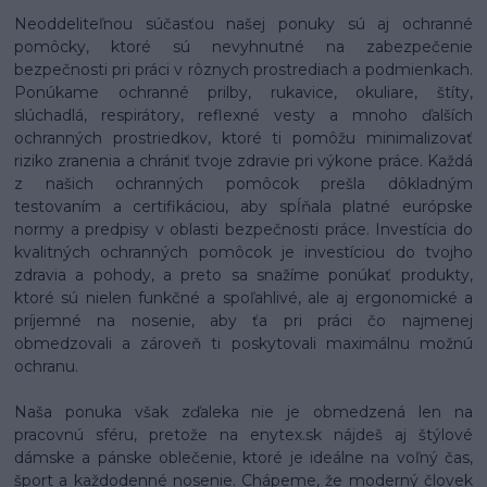
Neoddeliteľnou súčasťou našej ponuky sú aj ochranné
pomôcky, ktoré sú nevyhnutné na zabezpečenie
bezpečnosti pri práci v rôznych prostrediach a podmienkach.
Ponúkame ochranné prilby, rukavice, okuliare, štíty,
slúchadlá, respirátory, reflexné vesty a mnoho ďalších
ochranných prostriedkov, ktoré ti pomôžu minimalizovať
riziko zranenia a chrániť tvoje zdravie pri výkone práce. Každá
z našich ochranných pomôcok prešla dôkladným
testovaním a certifikáciou, aby spĺňala platné európske
normy a predpisy v oblasti bezpečnosti práce. Investícia do
kvalitných ochranných pomôcok je investíciou do tvojho
zdravia a pohody, a preto sa snažíme ponúkať produkty,
ktoré sú nielen funkčné a spoľahlivé, ale aj ergonomické a
príjemné na nosenie, aby ťa pri práci čo najmenej
obmedzovali a zároveň ti poskytovali maximálnu možnú
ochranu.
Naša ponuka však zďaleka nie je obmedzená len na
pracovnú sféru, pretože na enytex.sk nájdeš aj štýlové
dámske a pánske oblečenie, ktoré je ideálne na voľný čas,
šport a každodenné nosenie. Chápeme, že moderný človek