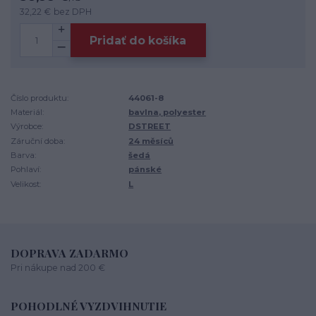
32,22 €
bez DPH
Pridať do košíka
Číslo produktu:
44061-8
Materiál:
bavlna, polyester
Výrobce:
DSTREET
Záruční doba:
24 měsíců
Barva:
šedá
Pohlaví:
pánské
Velikost:
L
DOPRAVA ZADARMO
Pri nákupe nad 200 €
POHODLNÉ VYZDVIHNUTIE