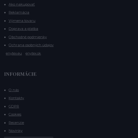
Ako nakupovať
Reklamácia
Výmena tovaru
Doprava a platba
Obchodné podmienky
Ochrana osobných údajov
enytex.eu
enytex.sk
INFORMÁCIE
O nás
Kontakty
GDPR
Cookies
Recenzie
Novinky