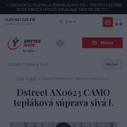
✅ ZADAJ KÓD PLATBA A ZÍSKAŠ ZĽAVU 3% ✅ PRE RÝCHLEJŠIU
KOMUNIKÁCIU POUŽI WhatsApp +420 731 016 701 ✅
+420 601 225 316
0
ks
EUR
0 €
(Po-Pia 10-13 hod.)
Menu
Hľadať
Úvod
MUŽI
Dstreet AX0623 CAMO tepláková súprava sivá L
Dstreet AX0623 CAMO
tepláková súprava sivá L