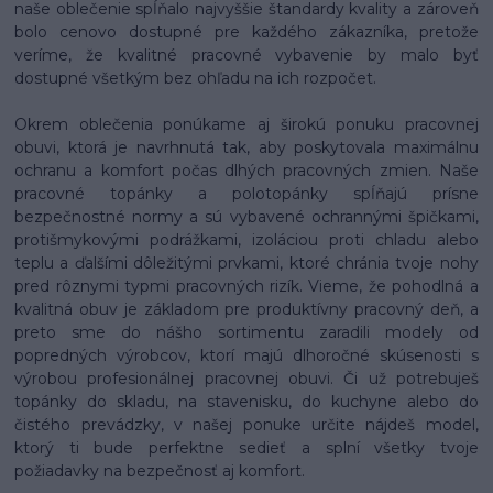
naše oblečenie spĺňalo najvyššie štandardy kvality a zároveň
bolo cenovo dostupné pre každého zákazníka, pretože
veríme, že kvalitné pracovné vybavenie by malo byť
dostupné všetkým bez ohľadu na ich rozpočet.
Okrem oblečenia ponúkame aj širokú ponuku pracovnej
obuvi, ktorá je navrhnutá tak, aby poskytovala maximálnu
ochranu a komfort počas dlhých pracovných zmien. Naše
pracovné topánky a polotopánky spĺňajú prísne
bezpečnostné normy a sú vybavené ochrannými špičkami,
protišmykovými podrážkami, izoláciou proti chladu alebo
teplu a ďalšími dôležitými prvkami, ktoré chránia tvoje nohy
pred rôznymi typmi pracovných rizík. Vieme, že pohodlná a
kvalitná obuv je základom pre produktívny pracovný deň, a
preto sme do nášho sortimentu zaradili modely od
popredných výrobcov, ktorí majú dlhoročné skúsenosti s
výrobou profesionálnej pracovnej obuvi. Či už potrebuješ
topánky do skladu, na stavenisku, do kuchyne alebo do
čistého prevádzky, v našej ponuke určite nájdeš model,
ktorý ti bude perfektne sedieť a splní všetky tvoje
požiadavky na bezpečnosť aj komfort.