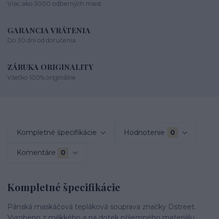
Viac ako 3000 odberných miest
GARANCIA VRÁTENIA
Do 30 dní od doručenia
ZÁRUKA ORIGINALITY
Všetko 100% originálne
Kompletné špecifikácie
Hodnotenie
0
Komentáre
0
Kompletné špecifikácie
Pánská maskáčová tepláková souprava značky Dstreet.
Vyrobeno z měkkého a na dotek příjemného materiálu.