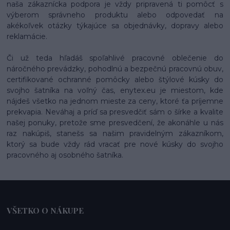
naša zákaznícka podpora je vždy pripravená ti pomôcť s
výberom správneho produktu alebo odpovedať na
akékoľvek otázky týkajúce sa objednávky, dopravy alebo
reklamácie.
Či už teda hľadáš spoľahlivé pracovné oblečenie do
náročného prevádzky, pohodlnú a bezpečnú pracovnú obuv,
certifikované ochranné pomôcky alebo štýlové kúsky do
svojho šatníka na voľný čas, enytex.eu je miestom, kde
nájdeš všetko na jednom mieste za ceny, ktoré ťa príjemne
prekvapia. Neváhaj a príď sa presvedčiť sám o šírke a kvalite
našej ponuky, pretože sme presvedčení, že akonáhle u nás
raz nakúpiš, stanešs sa našim pravidelným zákazníkom,
ktorý sa bude vždy rád vracať pre nové kúsky do svojho
pracovného aj osobného šatníka.
VŠETKO O NÁKUPE