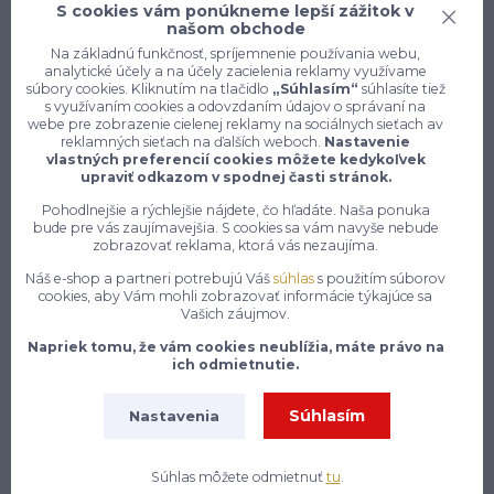
S cookies vám ponúkneme lepší zážitok v
našom obchode
Na základnú funkčnosť, spríjemnenie používania webu,
analytické účely a na účely zacielenia reklamy využívame
súbory cookies. Kliknutím na tlačidlo
„Súhlasím“
súhlasíte tiež
s využívaním cookies a odovzdaním údajov o správaní na
Konečne e-shop, kde nemusíte
webe pre zobrazenie cielenej reklamy na sociálnych sieťach av
vyberať medzi kvalitou a cenou,
reklamných sieťach na ďalších weboch.
Nastavenie
pracovné aj voľnočasové oblečenie
vlastných preferencií cookies môžete kedykoľvek
pre mužov a ženy na jednom mieste,
upraviť odkazom v spodnej časti stránok.
Pohodlnejšie a rýchlejšie nájdete, čo hľadáte. Naša ponuka
bude pre vás zaujímavejšia. S cookies sa vám navyše nebude
7 z 10 zákazníkov si objedná znovu do 30 dní —
zobrazovať reklama, ktorá vás nezaujíma.
zistite, čo je na našich pracovných odevoch a
Náš e-shop a partneri potrebujú Váš
súhlas
s použitím súborov
obuvi tak návykového
cookies, aby Vám mohli zobrazovať informácie týkajúce sa
Na našom e-shope enytex.sk sa môžeš tešiť na skutočne
Vašich záujmov.
rozsiahly a starostlivo zostavený sortiment pracovného
Napriek tomu, že vám cookies neublížia, máte právo na
oblečenia, ktorý pokrýva potreby pracovníkov naprieč
ich odmietnutie.
najrôznejšími odvetviami a profesiami. Či už pracuješ v
stavebníctve, priemysle, zdravotníctve, gastronómii,
Súhlasím
Nastavenia
logistike alebo v akomkoľvek inom obore, nájdeš u nás
presne to, čo potrebuješ, aby si si mohol svoju prácu
vykonávať nielen pohodlne, ale aj bezpečne a s
Súhlas môžete odmietnuť
tu
.