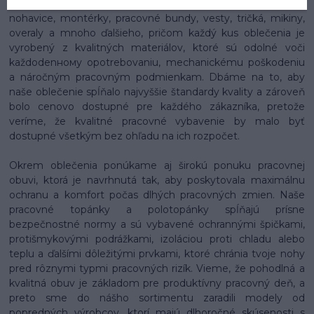
profesionálnym vzhľadom. Náš sortiment zahrnuje pracovné
nohavice, montérky, pracovné bundy, vesty, tričká, mikiny,
overaly a mnoho ďalšieho, pričom každý kus oblečenia je
vyrobený z kvalitných materiálov, ktoré sú odolné voči
každodenному opotrebovaniu, mechanickému poškodeniu
a náročným pracovným podmienkam. Dbáme na to, aby
naše oblečenie spĺňalo najvyššie štandardy kvality a zároveň
bolo cenovo dostupné pre každého zákazníka, pretože
veríme, že kvalitné pracovné vybavenie by malo byť
dostupné všetkým bez ohľadu na ich rozpočet.
Okrem oblečenia ponúkame aj širokú ponuku pracovnej
obuvi, ktorá je navrhnutá tak, aby poskytovala maximálnu
ochranu a komfort počas dlhých pracovných zmien. Naše
pracovné topánky a polotopánky spĺňajú prísne
bezpečnostné normy a sú vybavené ochrannými špičkami,
protišmykovými podrážkami, izoláciou proti chladu alebo
teplu a ďalšími dôležitými prvkami, ktoré chránia tvoje nohy
pred rôznymi typmi pracovných rizík. Vieme, že pohodlná a
kvalitná obuv je základom pre produktívny pracovný deň, a
preto sme do nášho sortimentu zaradili modely od
popredných výrobcov, ktorí majú dlhoročné skúsenosti s