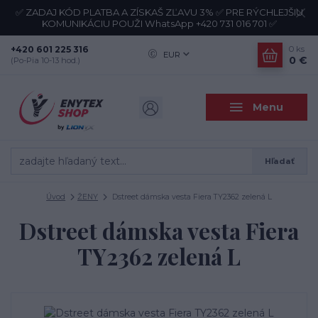
✅ ZADAJ KÓD PLATBA A ZÍSKAŠ ZĽAVU 3% ✅ PRE RÝCHLEJŠIU
KOMUNIKÁCIU POUŽI WhatsApp +420 731 016 701 ✅
+420 601 225 316
0
ks
EUR
0 €
(Po-Pia 10-13 hod.)
Menu
Hľadať
Úvod
ŽENY
Dstreet dámska vesta Fiera TY2362 zelená L
Dstreet dámska vesta Fiera
TY2362 zelená L