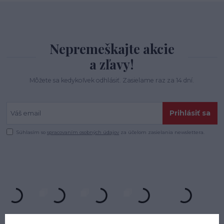
Nepremeškajte akcie
a zľavy!
Môžete sa kedykoľvek odhlásiť. Zasielame raz za 14 dní.
Prihlásiť sa
Súhlasím so
spracovaním osobných údajov
za účelom zasielania newslettera.