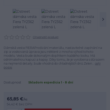
Ohodnotiť produkt
Dámská vesta FIERAProšívání materiálu, nastavitelné zapínání na
zip a voskovaná úprava jsou některé z mnoha výhod tohoto
modelu. Vesta bude dokonalým doplňkem každého looku. Má
odnímatelnou kapuci a kapsy. Díky tomu, že je vyrobena s důrazem
na nejmenší detaily, bude vhodná do chladnějších dnů.Zelen...
celý
popis
Dostupnosť
Skladom expedícia 1 - 8 dní
65,85 €
/
ks
54,42 €
bez DPH