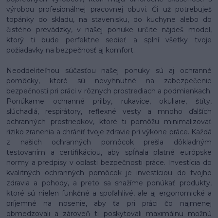
výrobou profesionálnej pracovnej obuvi. Či už potrebuješ
topánky do skladu, na stavenisku, do kuchyne alebo do
čistého prevádzky, v našej ponuke určite nájdeš model,
ktorý ti bude perfektne sedieť a splní všetky tvoje
požiadavky na bezpečnosť aj komfort.
Neoddeliteľnou súčasťou našej ponuky sú aj ochranné
pomôcky, ktoré sú nevyhnutné na zabezpečenie
bezpečnosti pri práci v rôznych prostrediach a podmienkach.
Ponúkame ochranné prilby, rukavice, okuliare, štíty,
slúchadlá, respirátory, reflexné vesty a mnoho ďalších
ochranných prostriedkov, ktoré ti pomôžu minimalizovať
riziko zranenia a chrániť tvoje zdravie pri výkone práce. Každá
z našich ochranných pomôcok prešla dôkladným
testovaním a certifikáciou, aby spĺňala platné európske
normy a predpisy v oblasti bezpečnosti práce. Investícia do
kvalitných ochranných pomôcok je investíciou do tvojho
zdravia a pohody, a preto sa snažíme ponúkať produkty,
ktoré sú nielen funkčné a spoľahlivé, ale aj ergonomické a
príjemné na nosenie, aby ťa pri práci čo najmenej
obmedzovali a zároveň ti poskytovali maximálnu možnú