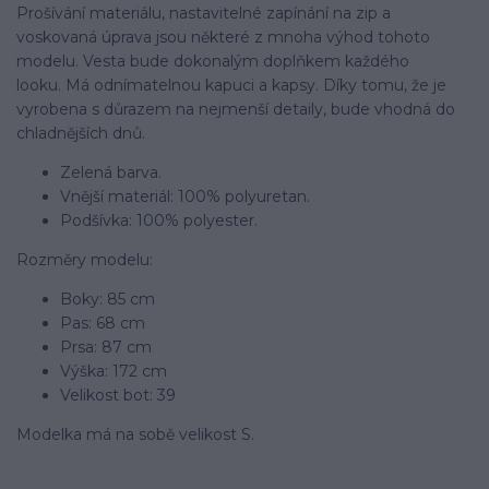
Prošívání materiálu, nastavitelné zapínání na zip a
voskovaná úprava jsou některé z mnoha výhod tohoto
modelu. Vesta bude dokonalým doplňkem každého
looku. Má odnímatelnou kapuci a kapsy. Díky tomu, že je
vyrobena s důrazem na nejmenší detaily, bude vhodná do
chladnějších dnů.
Zelená barva.
Vnější materiál: 100% polyuretan.
Podšívka: 100% polyester.
Rozměry modelu:
Boky: 85 cm
Pas: 68 cm
Prsa: 87 cm
Výška: 172 cm
Velikost bot: 39
Modelka má na sobě velikost S.