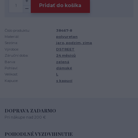
Pridať do košíka
Číslo produktu:
38467-8
Materiál:
polyuretan
Sezóna:
jaro, podzim, zima
Výrobce:
DSTREET
Záruční doba:
24 měsíců
Barva:
zelená
Pohlaví:
dámské
Velikost:
L
Kapuce:
s kapucí
DOPRAVA ZADARMO
Pri nákupe nad 200 €
POHODLNÉ VYZDVIHNUTIE