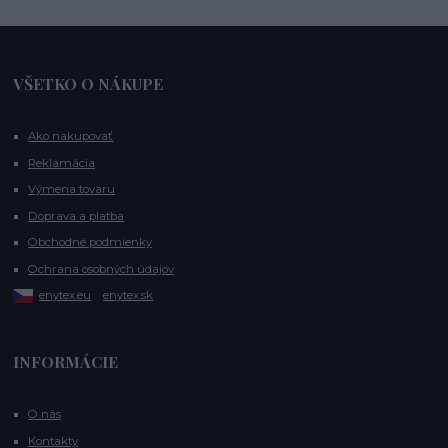
VŠETKO O NÁKUPE
Ako nakupovať
Reklamácia
Výmena tovaru
Doprava a platba
Obchodné podmienky
Ochrana osobných údajov
enytex.eu
enytex.sk
INFORMÁCIE
O nás
Kontakty