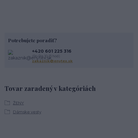
Potrebujete poradiť?
+420 601 225 316
(Po-Pia 10-13 hod.)
zakaznik@enytex.sk
Tovar zaradený v kategóriách
ŽENY
Dámske vesty