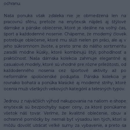
ochranu.
Naša ponuka však zďaleka nie je obmedzená len na
pracovnú sféru, pretože na enytex.sk nájdeš aj štýlové
dámske a pánske oblečenie, ktoré je ideálne na voľný čas,
šport a každodenné nosenie. Chápeme, že moderný človek
potrebuje oblečenie, ktoré mu slúži nielen pri práci, ale aj v
jeho súkromnom živote, a preto sme do nášho sortimentu
zaradili módne kúsky, ktoré kombinujú štýl, pohodlnosť a
praktičnosť. Naša dámska kolekcia zahrnuje elegantné aj
casualové modely, ktoré sú vhodné pre rôzne príležitosti, od
každodenného nosenia cez športové aktivity až po
neformálne spoločenské podujatia. Pánska kolekcia je
rovnako bohatá a ponúka klasické aj moderné strihy, ktoré
ocenia muži všetkých vekových kategórií a telesných typov.
Jednou z najväčších výhod nakupovania na našom e-shope
enytex.sk sú bezpochyby super ceny, za ktoré ponúkame
všetok náš tovar. Veríme, že kvalitné oblečenie, obuv a
ochranné pomôcky by nemali byť výsadou len tých, ktorí si
môžu dovoliť utrácať veľké sumy za vybavenie, a preto sa