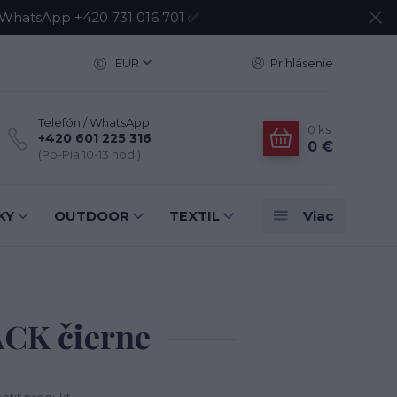
atsApp +420 731 016 701 ✅
EUR
Prihlásenie
Telefón / WhatsApp
0
ks
+420 601 225 316
0 €
(Po-Pia 10-13 hod.)
KY
OUTDOOR
TEXTIL
Viac
ACK čierne