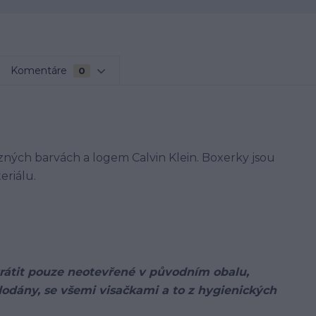
Komentáre
0
ných barvách a logem Calvin Klein. Boxerky jsou
eriálu.
 vrátit pouze neotevřené v původním obalu,
odány, se všemi visačkami a to z hygienických