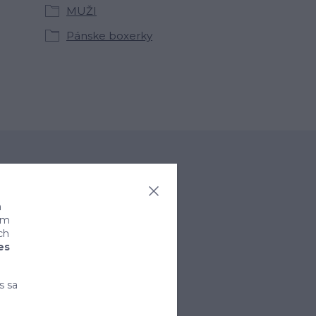
MUŽI
Pánske boxerky
a
ním
ch
es
rihlásiť sa
s sa