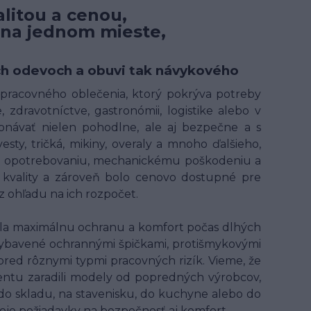
litou a cenou,
 na jednom mieste,
ných odevoch a obuvi tak návykového
t pracovného oblečenia, ktorý pokrýva potreby
 zdravotníctve, gastronómii, logistike alebo v
onávať nielen pohodlne, ale aj bezpečne a s
ty, tričká, mikiny, overaly a mnoho ďalšieho,
ому opotrebovaniu, mechanickému poškodeniu a
kvality a zároveň bolo cenovo dostupné pre
 ohľadu na ich rozpočet.
ala maximálnu ochranu a komfort počas dlhých
ybavené ochrannými špičkami, protišmykovými
 pred rôznymi typmi pracovných rizík. Vieme, že
entu zaradili modely od popredných výrobcov,
 do skladu, na stavenisku, do kuchyne alebo do
voje požiadavky na bezpečnosť aj komfort.