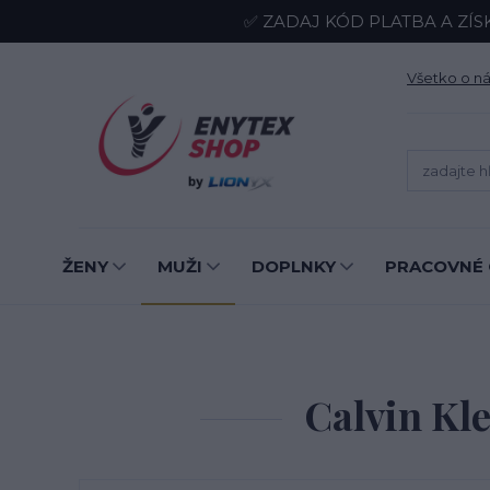
✅ ZADAJ KÓD PLATBA A ZÍS
Všetko o n
ŽENY
MUŽI
DOPLNKY
PRACOVNÉ 
Calvin Kl