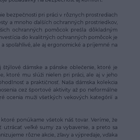
 bezpečnosti pri práci v rôznych prostrediach
 vesty a mnoho ďalších ochranných prostriedkov,
z našich ochranných pomôcok prešla dôkladným
 Investícia do kvalitných ochranných pomôcok je
 a spoľahlivé, ale aj ergonomické a príjemné na
 štýlové dámske a pánske oblečenie, ktoré je
ktoré mu slúži nielen pri práci, ale aj v jeho
hodlnosť a praktičnosť. Naša dámska kolekcia
osenia cez športové aktivity až po neformálne
oré ocenia muži všetkých vekových kategórií a
ktoré ponúkame všetok náš tovar. Veríme, že
ť utrácať veľké sumy za vybavenie, a preto sa
anizujeme rôzne akcie, zľavy a výpredaje, vďaka