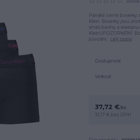
Ohodno
Pánské černé boxerky s
Klein. Boxerky jsou zho
směs bavlny a elastanu• 
KleinUPOZORNĚNÍ: Boxer
původní...
celý popis
Dostupnosť
Veľkosť
37,72 €
/
ks
31,17 €
bez DPH
Číslo produktu:
0000U2