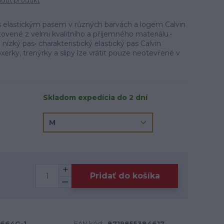
tiť produkt
 elastickým pasem v různých barvách a logem Calvin
tovené z velmi kvalitního a příjemného materiálu.•
nízký pas• charakteristický elastický pas Calvin
ky, trenýrky a slipy lze vrátit pouze neotevřené v
Skladom expedícia do 2 dní
Pridať do košíka
664G-1
EAN kód:
8719855384617