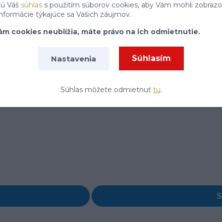
jú Váš
súhlas
s použitím súborov cookies, aby Vám mohli zobrazo
informácie týkajúce sa Vašich záujmov.
ám cookies neublížia, máte právo na ich odmietnutie.
Súhlasím
Nastavenia
Súhlas môžete odmietnuť
tu
.