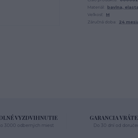
Materiál:
bavlna, elast
Veľkosť:
M
Záručná doba:
24 mesi
LNÉ VYZDVIHNUTIE
GARANCIA VRÁTE
ko 3000 odberných miest
Do 30 dní od doruče