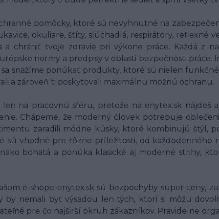
chranné pomôcky, ktoré sú nevyhnutné na zabezpečenie
ice, okuliare, štíty, slúchadlá, respirátory, reflexné
ia a chrániť tvoje zdravie pri výkone práce. Každá 
 európske normy a predpisy v oblasti bezpečnosti práce.
o sa snažíme ponúkať produkty, ktoré sú nielen funkčné
vali a zároveň ti poskytovali maximálnu možnú ochranu.
en na pracovnú sféru, pretože na enytex.sk nájdeš aj
nie. Chápeme, že moderný človek potrebuje oblečenie, 
imentu zaradili módne kúsky, ktoré kombinujú štýl, po
é sú vhodné pre rôzne príležitosti, od každodenného n
vnako bohatá a ponúka klasické aj moderné strihy, kt
ašom e-shope enytex.sk sú bezpochyby super ceny, za 
by nemali byť výsadou len tých, ktorí si môžu dovoli
jateľné pre čo najširší okruh zákazníkov. Pravidelne org