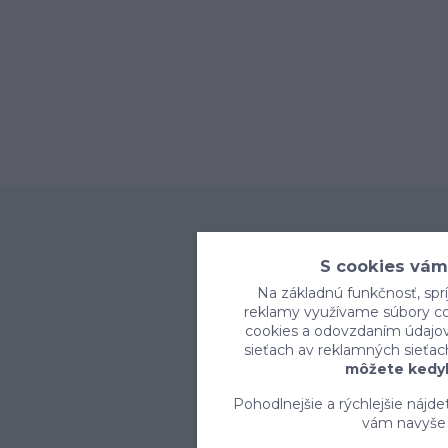
S cookies vám
Na základnú funkčnosť, sprí
reklamy využívame súbory coo
cookies a odovzdaním údajov 
sieťach av reklamných sieťac
môžete kedyk
Pohodlnejšie a rýchlejšie nájd
vám navyše 