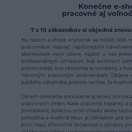
Konečne e-sho
pracovné aj voľno
7 z 10 zákazníkov si objedná znovu
Na našom e-shope enytex.sk sa môžeš tešiť na
pracovníkov naprieč najrôznejšími odvetviami 
akomkoľvek inom obore, nájdeš u nás presne
profesionálnym vzhľadom. Náš sortiment zahrn
pričom každý kus oblečenia je vyrobený z kv
náročným pracovným podmienkam. Dbáme na t
každého zákazníka, pretože veríme, že kvalit
Okrem oblečenia ponúkame aj širokú ponuku p
pracovných zmien. Naše pracovné topánky a 
podrážkami, izoláciou proti chladu alebo teplu
pohodlná a kvalitná obuv je základom pre pr
ktorí majú dlhoročné skúsenosti s výrobou pro
čistého prevádzky, v našej ponuke určite nájde