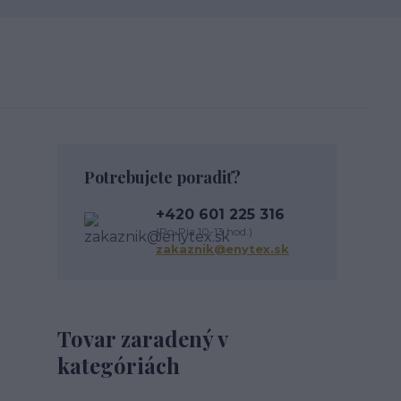
Potrebujete poradiť?
+420 601 225 316
(Po-Pia 10-13 hod.)
zakaznik@enytex.sk
Tovar zaradený v
kategóriách