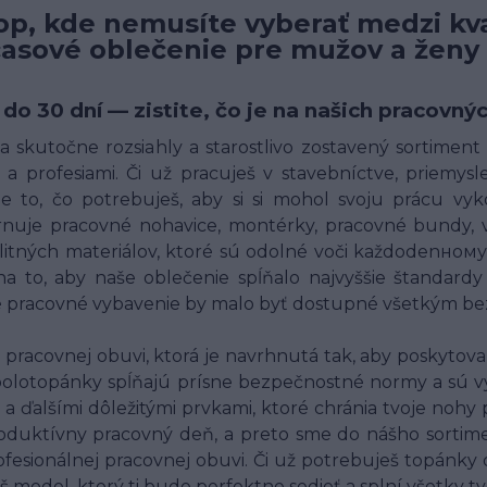
p, kde nemusíte vyberať medzi kva
časové oblečenie pre mužov a ženy
 do 30 dní — zistite, čo je na našich pracov
 skutočne rozsiahly a starostlivo zostavený sortimen
a profesiami. Či už pracuješ v stavebníctve, priemysle,
 to, čo potrebuješ, aby si si mohol svoju prácu vyk
uje pracovné nohavice, montérky, pracovné bundy, ves
alitných materiálov, ktoré sú odolné voči každodenн
o, aby naše oblečenie spĺňalo najvyššie štandardy 
né pracovné vybavenie by malo byť dostupné všetkým bez
racovnej obuvi, ktorá je navrhnutá tak, aby poskytov
polotopánky spĺňajú prísne bezpečnostné normy a sú v
 a ďalšími dôležitými prvkami, ktoré chránia tvoje nohy
oduktívny pracovný deň, a preto sme do nášho sortim
fesionálnej pracovnej obuvi. Či už potrebuješ topánky
š model, ktorý ti bude perfektne sedieť a splní všetky t