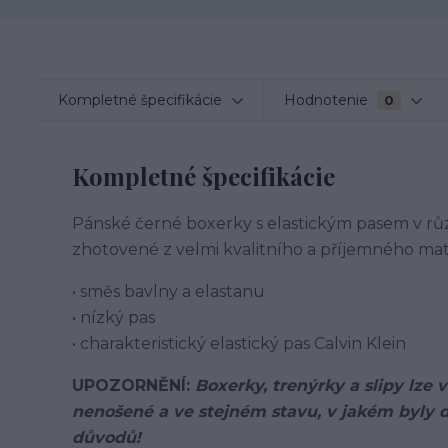
Kompletné špecifikácie
Hodnotenie
0
Kompletné špecifikácie
Pánské černé boxerky s elastickým pasem v růz
zhotovené z velmi kvalitního a příjemného mat
• směs bavlny a elastanu
• nízký pas
• charakteristický elastický pas Calvin Klein
UPOZORNĚNÍ:
Boxerky, trenýrky a slipy lze
nenošené a ve stejném stavu, v jakém byly d
důvodů!