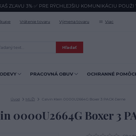
KAŠ ZĽAVU 3% ✅ PRE RÝCHLEJŠIU KOMUNIKÁCIU POUŽI Wh
ákupe
Vrátenie tovaru
Výmena tovaru
Viac
Hľadať
ODEVY
PRACOVNÁ OBUV
OCHRANNÉ POMÔC
Úvod
MUŽI
Calvin Klein 0000U2664G Boxer 3 PACK čierne
ein 0000U2664G Boxer 3 P