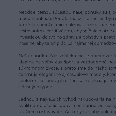
Neoddeliteľnou súčasťou našej ponuky sú aj o
a podmienkach. Ponúkame ochranné prilby, rukav
ktoré ti pomôžu minimalizovať riziko zranen
testovaním a certifikáciou, aby spĺňala platné
investíciou do tvojho zdravia a pohody, a pret
nosenie, aby ťa pri práci čo najmenej obmedzo
Naša ponuka však zďaleka nie je obmedzená l
ideálne na voľný čas, šport a každodenné nose
súkromnom živote, a preto sme do nášho sort
zahrnuje elegantné aj casualové modely, ktor
spoločenské podujatia. Pánska kolekcia je ro
telesných typov.
Jednou z najväčších výhod nakupovania na n
kvalitné oblečenie, obuv a ochranné pomôcky 
snažíme nastavovať naše ceny tak, aby boli pri