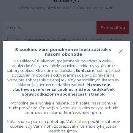
Môžete sa kedykoľvek odhlásiť. Zasielame raz za 14 dní.
Prihlásiť sa
Súhlasím so
spracovaním osobných údajov
za účelom zasielania newslettera.
S cookies vám ponúkneme lepší zážitok v
našom obchode
Na základnú funkčnosť, spríjemnenie používania webu,
analytické účely a na účely zacielenia reklamy využívame
súbory cookies. Kliknutím na tlačidlo
„Súhlasím“
súhlasíte tiež
s využívaním cookies a odovzdaním údajov o správaní na
webe pre zobrazenie cielenej reklamy na sociálnych sieťach av
reklamných sieťach na ďalších weboch.
Nastavenie
vlastných preferencií cookies môžete kedykoľvek
upraviť odkazom v spodnej časti stránok.
Pohodlnejšie a rýchlejšie nájdete, čo hľadáte. Naša ponuka
bude pre vás zaujímavejšia. S cookies sa vám navyše nebude
zobrazovať reklama, ktorá vás nezaujíma.
Náš e-shop a partneri potrebujú Váš
súhlas
s použitím súborov
Konečne e-shop, kde nemusíte
cookies, aby Vám mohli zobrazovať informácie týkajúce sa
vyberať medzi kvalitou a cenou,
Vašich záujmov.