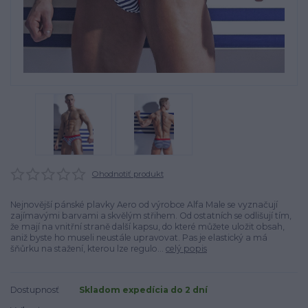
Ohodnotiť produkt
Nejnovější pánské plavky Aero od výrobce Alfa Male se vyznačují
zajímavými barvami a skvělým střihem. Od ostatních se odlišují tím,
že mají na vnitřní straně další kapsu, do které můžete uložit obsah,
aniž byste ho museli neustále upravovat. Pas je elastický a má
šňůrku na stažení, kterou lze regulo...
celý popis
Dostupnosť
Skladom expedícia do 2 dní