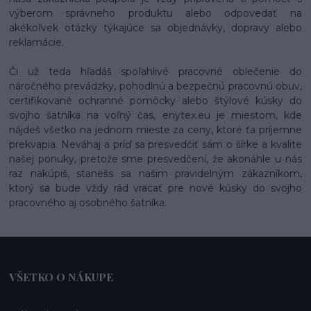
výberom správneho produktu alebo odpovedať na
akékoľvek otázky týkajúce sa objednávky, dopravy alebo
reklamácie.
Či už teda hľadáš spoľahlivé pracovné oblečenie do
náročného prevádzky, pohodlnú a bezpečnú pracovnú obuv,
certifikované ochranné pomôcky alebo štýlové kúsky do
svojho šatníka na voľný čas, enytex.eu je miestom, kde
nájdeš všetko na jednom mieste za ceny, ktoré ťa príjemne
prekvapia. Neváhaj a príď sa presvedčiť sám o šírke a kvalite
našej ponuky, pretože sme presvedčení, že akonáhle u nás
raz nakúpiš, stanešs sa našim pravidelným zákazníkom,
ktorý sa bude vždy rád vracať pre nové kúsky do svojho
pracovného aj osobného šatníka.
VŠETKO O NÁKUPE