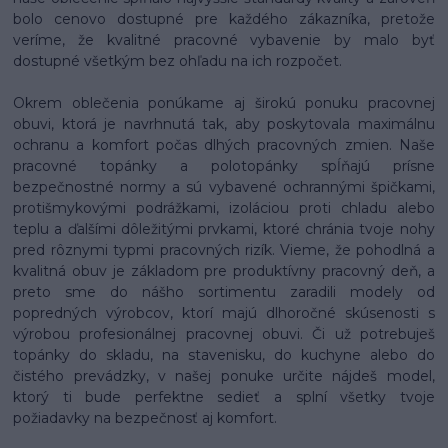
bolo cenovo dostupné pre každého zákazníka, pretože
veríme, že kvalitné pracovné vybavenie by malo byť
dostupné všetkým bez ohľadu na ich rozpočet.
Okrem oblečenia ponúkame aj širokú ponuku pracovnej
obuvi, ktorá je navrhnutá tak, aby poskytovala maximálnu
ochranu a komfort počas dlhých pracovných zmien. Naše
pracovné topánky a polotopánky spĺňajú prísne
bezpečnostné normy a sú vybavené ochrannými špičkami,
protišmykovými podrážkami, izoláciou proti chladu alebo
teplu a ďalšími dôležitými prvkami, ktoré chránia tvoje nohy
pred rôznymi typmi pracovných rizík. Vieme, že pohodlná a
kvalitná obuv je základom pre produktívny pracovný deň, a
preto sme do nášho sortimentu zaradili modely od
popredných výrobcov, ktorí majú dlhoročné skúsenosti s
výrobou profesionálnej pracovnej obuvi. Či už potrebuješ
topánky do skladu, na stavenisku, do kuchyne alebo do
čistého prevádzky, v našej ponuke určite nájdeš model,
ktorý ti bude perfektne sedieť a splní všetky tvoje
požiadavky na bezpečnosť aj komfort.