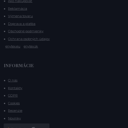
Ako nakupovať
Reklamácia
Výmena tovaru
Doprava a platba
Obchodné podmienky
Ochrana osobných údajov
enytex.eu
enytex.sk
INFORMÁCIE
O nás
Kontakty
GDPR
Cookies
Recenzie
Novinky