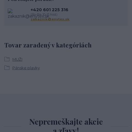
+420 601 225 316
(Po-Pia 10-13 hod.)
zakaznik@enytex.sk
Tovar zaradený v kategóriách
MUŽI
Pánske plavky
Nepremeškajte akcie
a zľavy!