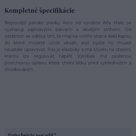
Kompletné špecifikácie
Nejnovější pánské plavky Aero od výrobce Alfa Male se
vyznačují zajímavými barvami a skvělým střihem. Od
ostatních se odlišují tím, že mají na vnitřní straně další kapsu,
do které můžete uložit obsah, aniž byste ho museli
neustále upravovat. Pas je elastický a má šňůrku na stažení,
kterou lze regulovat napětí. Výrobek má zesílenou
povrchovou úpravu, která chrání látku před vyblednutím a
žmolkováním.
Potrebujete poradiť?