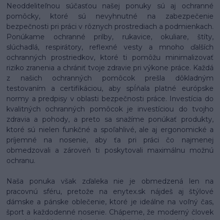
Neoddeliteľnou súčasťou našej ponuky sú aj ochranné
pomôcky, ktoré sú nevyhnutné na zabezpečenie
bezpečnosti pri práci v rôznych prostrediach a podmienkach.
Ponúkame ochranné prilby, rukavice, okuliare, štíty,
slúchadlá, respirátory, reflexné vesty a mnoho ďalších
ochranných prostriedkov, ktoré ti pomôžu minimalizovať
riziko zranenia a chrániť tvoje zdravie pri výkone práce. Každá
z našich ochranných pomôcok prešla dôkladným
testovaním a certifikáciou, aby spĺňala platné európske
normy a predpisy v oblasti bezpečnosti práce. Investícia do
kvalitných ochranných pomôcok je investíciou do tvojho
zdravia a pohody, a preto sa snažíme ponúkať produkty,
ktoré sú nielen funkčné a spoľahlivé, ale aj ergonomické a
príjemné na nosenie, aby ťa pri práci čo najmenej
obmedzovali a zároveň ti poskytovali maximálnu možnú
ochranu.
Naša ponuka však zďaleka nie je obmedzená len na
pracovnú sféru, pretože na enytex.sk nájdeš aj štýlové
dámske a pánske oblečenie, ktoré je ideálne na voľný čas,
šport a každodenné nosenie. Chápeme, že moderný človek