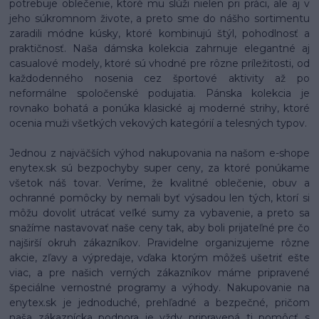
potrebuje oblečenie, ktoré mu slúži nielen pri práci, ale aj v
jeho súkromnom živote, a preto sme do nášho sortimentu
zaradili módne kúsky, ktoré kombinujú štýl, pohodlnosť a
praktičnosť. Naša dámska kolekcia zahrnuje elegantné aj
casualové modely, ktoré sú vhodné pre rôzne príležitosti, od
každodenného nosenia cez športové aktivity až po
neformálne spoločenské podujatia. Pánska kolekcia je
rovnako bohatá a ponúka klasické aj moderné strihy, ktoré
ocenia muži všetkých vekových kategórií a telesných typov.
Jednou z najväčších výhod nakupovania na našom e-shope
enytex.sk sú bezpochyby super ceny, za ktoré ponúkame
všetok náš tovar. Veríme, že kvalitné oblečenie, obuv a
ochranné pomôcky by nemali byť výsadou len tých, ktorí si
môžu dovoliť utrácať veľké sumy za vybavenie, a preto sa
snažíme nastavovať naše ceny tak, aby boli prijateľné pre čo
najširší okruh zákazníkov. Pravidelne organizujeme rôzne
akcie, zľavy a výpredaje, vďaka ktorým môžeš ušetriť ešte
viac, a pre našich verných zákazníkov máme pripravené
špeciálne vernostné programy a výhody. Nakupovanie na
enytex.sk je jednoduché, prehľadné a bezpečné, pričom
naša zákaznícka podpora je vždy pripravená ti pomôcť s