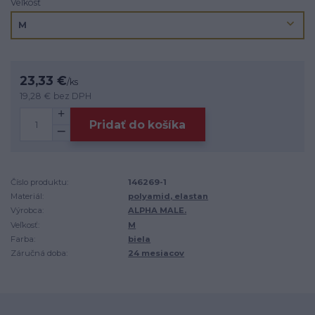
Veľkosť
23,33 €
/
ks
19,28 €
bez DPH
Pridať do košíka
Číslo produktu:
146269-1
Materiál:
polyamid, elastan
Výrobca:
ALPHA MALE.
Veľkosť:
M
Farba:
biela
Záručná doba:
24 mesiacov