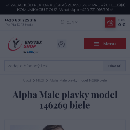
✅ ZADAJ KÓD PLATBA A ZÍSKAŠ ZĽAVU 3% ✅ PRE RÝCHLEJŠIU
KOMUNIKÁCIU POUŽI WhatsApp +420 731 016 701 ✅
+420 601 225 316
0
ks
EUR
0 €
(Po-Pia 10-13 hod.)
Menu
Hľadať
Úvod
MUŽI
Alpha Male plavky model 146269 biele
Alpha Male plavky model
146269 biele