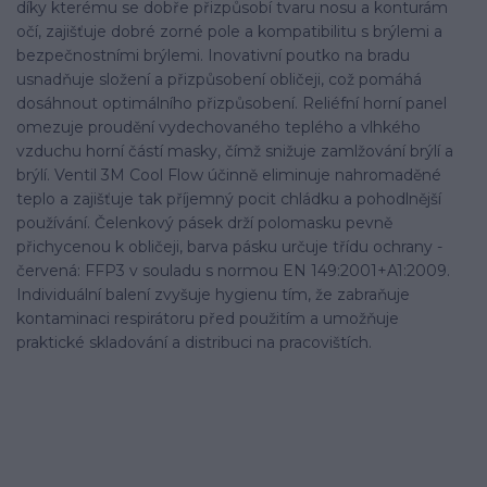
díky kterému se dobře přizpůsobí tvaru nosu a konturám
očí, zajišťuje dobré zorné pole a kompatibilitu s brýlemi a
bezpečnostními brýlemi. Inovativní poutko na bradu
usnadňuje složení a přizpůsobení obličeji, což pomáhá
dosáhnout optimálního přizpůsobení. Reliéfní horní panel
omezuje proudění vydechovaného teplého a vlhkého
vzduchu horní částí masky, čímž snižuje zamlžování brýlí a
brýlí. Ventil 3M Cool Flow účinně eliminuje nahromaděné
teplo a zajišťuje tak příjemný pocit chládku a pohodlnější
používání. Čelenkový pásek drží polomasku pevně
přichycenou k obličeji, barva pásku určuje třídu ochrany -
červená: FFP3 v souladu s normou EN 149:2001+A1:2009.
Individuální balení zvyšuje hygienu tím, že zabraňuje
kontaminaci respirátoru před použitím a umožňuje
praktické skladování a distribuci na pracovištích.