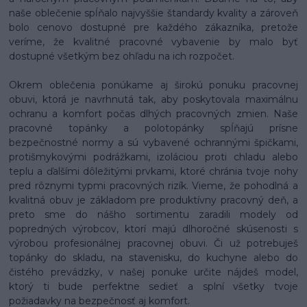
naše oblečenie spĺňalo najvyššie štandardy kvality a zároveň
bolo cenovo dostupné pre každého zákazníka, pretože
veríme, že kvalitné pracovné vybavenie by malo byť
dostupné všetkým bez ohľadu na ich rozpočet.
Okrem oblečenia ponúkame aj širokú ponuku pracovnej
obuvi, ktorá je navrhnutá tak, aby poskytovala maximálnu
ochranu a komfort počas dlhých pracovných zmien. Naše
pracovné topánky a polotopánky spĺňajú prísne
bezpečnostné normy a sú vybavené ochrannými špičkami,
protišmykovými podrážkami, izoláciou proti chladu alebo
teplu a ďalšími dôležitými prvkami, ktoré chránia tvoje nohy
pred rôznymi typmi pracovných rizík. Vieme, že pohodlná a
kvalitná obuv je základom pre produktívny pracovný deň, a
preto sme do nášho sortimentu zaradili modely od
popredných výrobcov, ktorí majú dlhoročné skúsenosti s
výrobou profesionálnej pracovnej obuvi. Či už potrebuješ
topánky do skladu, na stavenisku, do kuchyne alebo do
čistého prevádzky, v našej ponuke určite nájdeš model,
ktorý ti bude perfektne sedieť a splní všetky tvoje
požiadavky na bezpečnosť aj komfort.