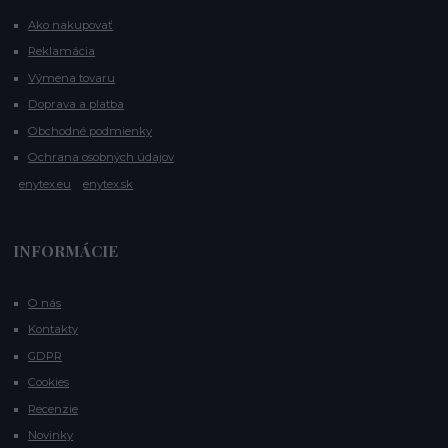
Ako nakupovať
Reklamácia
Výmena tovaru
Doprava a platba
Obchodné podmienky
Ochrana osobných údajov
enytex.eu
enytex.sk
INFORMÁCIE
O nás
Kontakty
GDPR
Cookies
Recenzie
Novinky