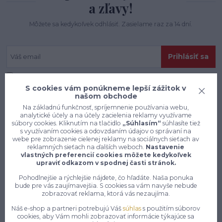
a zľavy!
Môžete sa kedykoľvek odhlásiť. Zasielame raz za 14 dní.
Prihlásiť sa
Súhlasím so
spracovaním osobných údajov
za účelom zasielania newslettera.
S cookies vám ponúkneme lepší zážitok v
našom obchode
Na základnú funkčnosť, spríjemnenie používania webu,
analytické účely a na účely zacielenia reklamy využívame
súbory cookies. Kliknutím na tlačidlo
„Súhlasím“
súhlasíte tiež
s využívaním cookies a odovzdaním údajov o správaní na
webe pre zobrazenie cielenej reklamy na sociálnych sieťach av
reklamných sieťach na ďalších weboch.
Nastavenie
vlastných preferencií cookies môžete kedykoľvek
upraviť odkazom v spodnej časti stránok.
Pohodlnejšie a rýchlejšie nájdete, čo hľadáte. Naša ponuka
bude pre vás zaujímavejšia. S cookies sa vám navyše nebude
zobrazovať reklama, ktorá vás nezaujíma.
Náš e-shop a partneri potrebujú Váš
súhlas
s použitím súborov
Konečne e-shop, kde nemusíte
cookies, aby Vám mohli zobrazovať informácie týkajúce sa