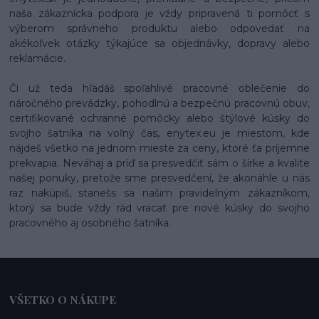
naša zákaznícka podpora je vždy pripravená ti pomôcť s
výberom správneho produktu alebo odpovedať na
akékoľvek otázky týkajúce sa objednávky, dopravy alebo
reklamácie.
Či už teda hľadáš spoľahlivé pracovné oblečenie do
náročného prevádzky, pohodlnú a bezpečnú pracovnú obuv,
certifikované ochranné pomôcky alebo štýlové kúsky do
svojho šatníka na voľný čas, enytex.eu je miestom, kde
nájdeš všetko na jednom mieste za ceny, ktoré ťa príjemne
prekvapia. Neváhaj a príď sa presvedčiť sám o šírke a kvalite
našej ponuky, pretože sme presvedčení, že akonáhle u nás
raz nakúpiš, stanešs sa našim pravidelným zákazníkom,
ktorý sa bude vždy rád vracať pre nové kúsky do svojho
pracovného aj osobného šatníka.
VŠETKO O NÁKUPE