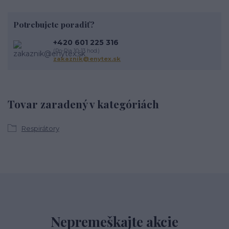
Potrebujete poradiť?
+420 601 225 316
(Po-Pia 10-13 hod.)
zakaznik@enytex.sk
Tovar zaradený v kategóriách
Respirátory
Nepremeškajte akcie