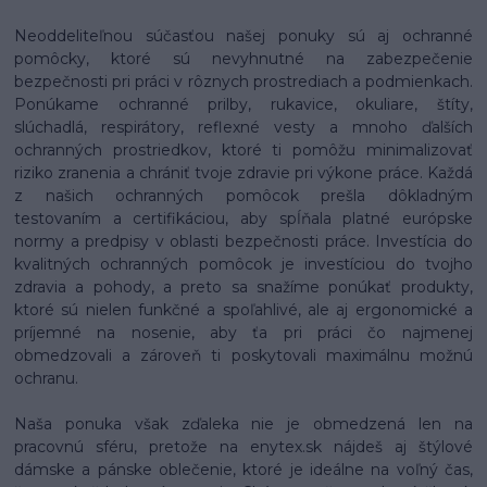
Neoddeliteľnou súčasťou našej ponuky sú aj ochranné
pomôcky, ktoré sú nevyhnutné na zabezpečenie
bezpečnosti pri práci v rôznych prostrediach a podmienkach.
Ponúkame ochranné prilby, rukavice, okuliare, štíty,
slúchadlá, respirátory, reflexné vesty a mnoho ďalších
ochranných prostriedkov, ktoré ti pomôžu minimalizovať
riziko zranenia a chrániť tvoje zdravie pri výkone práce. Každá
z našich ochranných pomôcok prešla dôkladným
testovaním a certifikáciou, aby spĺňala platné európske
normy a predpisy v oblasti bezpečnosti práce. Investícia do
kvalitných ochranných pomôcok je investíciou do tvojho
zdravia a pohody, a preto sa snažíme ponúkať produkty,
ktoré sú nielen funkčné a spoľahlivé, ale aj ergonomické a
príjemné na nosenie, aby ťa pri práci čo najmenej
obmedzovali a zároveň ti poskytovali maximálnu možnú
ochranu.
Naša ponuka však zďaleka nie je obmedzená len na
pracovnú sféru, pretože na enytex.sk nájdeš aj štýlové
dámske a pánske oblečenie, ktoré je ideálne na voľný čas,