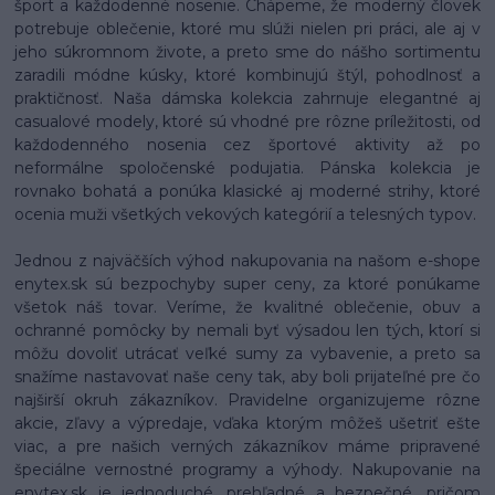
šport a každodenné nosenie. Chápeme, že moderný človek
potrebuje oblečenie, ktoré mu slúži nielen pri práci, ale aj v
jeho súkromnom živote, a preto sme do nášho sortimentu
zaradili módne kúsky, ktoré kombinujú štýl, pohodlnosť a
praktičnosť. Naša dámska kolekcia zahrnuje elegantné aj
casualové modely, ktoré sú vhodné pre rôzne príležitosti, od
každodenného nosenia cez športové aktivity až po
neformálne spoločenské podujatia. Pánska kolekcia je
rovnako bohatá a ponúka klasické aj moderné strihy, ktoré
ocenia muži všetkých vekových kategórií a telesných typov.
Jednou z najväčších výhod nakupovania na našom e-shope
enytex.sk sú bezpochyby super ceny, za ktoré ponúkame
všetok náš tovar. Veríme, že kvalitné oblečenie, obuv a
ochranné pomôcky by nemali byť výsadou len tých, ktorí si
môžu dovoliť utrácať veľké sumy za vybavenie, a preto sa
snažíme nastavovať naše ceny tak, aby boli prijateľné pre čo
najširší okruh zákazníkov. Pravidelne organizujeme rôzne
akcie, zľavy a výpredaje, vďaka ktorým môžeš ušetriť ešte
viac, a pre našich verných zákazníkov máme pripravené
špeciálne vernostné programy a výhody. Nakupovanie na
enytex.sk je jednoduché, prehľadné a bezpečné, pričom