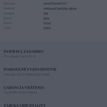
EAN kód:
4046719487127
Materiál:
netkaná textilie, pěna
Výrobce:
3M
Barva:
bílá
Balení:
10 ks
Třída:
FFP3
DOPRAVA ZADARMO
Pri nákupe nad 200 €
POHODLNÉ VYZDVIHNUTIE
Viac ako 3000 odberných miest
GARANCIA VRÁTENIA
Do 30 dní od doručenia
ZÁRUKA ORIGINALITY