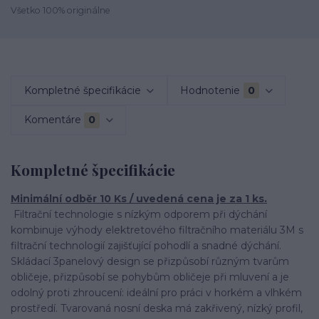
Všetko 100% originálne
Kompletné špecifikácie
Hodnotenie
0
Komentáre
0
Kompletné špecifikácie
Minimální odběr 10 Ks / uvedená cena je za 1 ks.
Filtrační technologie s nízkým odporem při dýchání
kombinuje výhody elektretového filtračního materiálu 3M s
filtrační technologií zajišťující pohodlí a snadné dýchání.
Skládací 3panelový design se přizpůsobí různým tvarům
obličeje, přizpůsobí se pohybům obličeje při mluvení a je
odolný proti zhroucení: ideální pro práci v horkém a vlhkém
prostředí. Tvarovaná nosní deska má zakřivený, nízký profil,