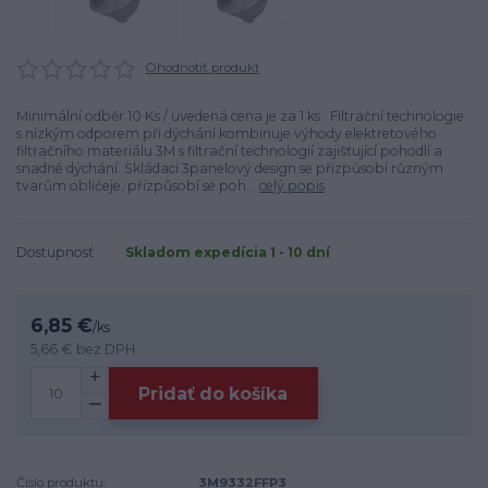
Ohodnotiť produkt
Minimální odběr 10 Ks / uvedená cena je za 1 ks. Filtrační technologie
s nízkým odporem při dýchání kombinuje výhody elektretového
filtračního materiálu 3M s filtrační technologií zajišťující pohodlí a
snadné dýchání. Skládací 3panelový design se přizpůsobí různým
tvarům obličeje, přizpůsobí se poh...
celý popis
Dostupnosť
Skladom expedícia 1 - 10 dní
6,85 €
/
ks
5,66 €
bez DPH
Pridať do košíka
Číslo produktu:
3M9332FFP3