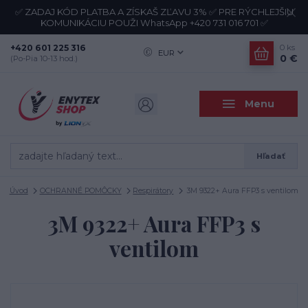
✅ ZADAJ KÓD PLATBA A ZÍSKAŠ ZĽAVU 3% ✅ PRE RÝCHLEJŠIU
KOMUNIKÁCIU POUŽI WhatsApp +420 731 016 701 ✅
+420 601 225 316
0
ks
EUR
0 €
(Po-Pia 10-13 hod.)
Menu
Hľadať
Úvod
OCHRANNÉ POMÔCKY
Respirátory
3M 9322+ Aura FFP3 s ventilom
3M 9322+ Aura FFP3 s
ventilom